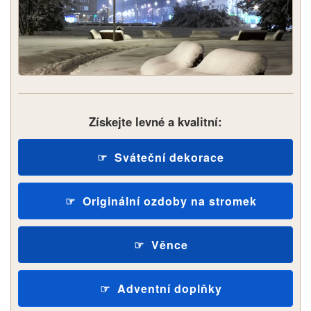
Získejte levné a kvalitní:
Sváteční dekorace
Originální ozdoby na stromek
Věnce
Adventní doplňky