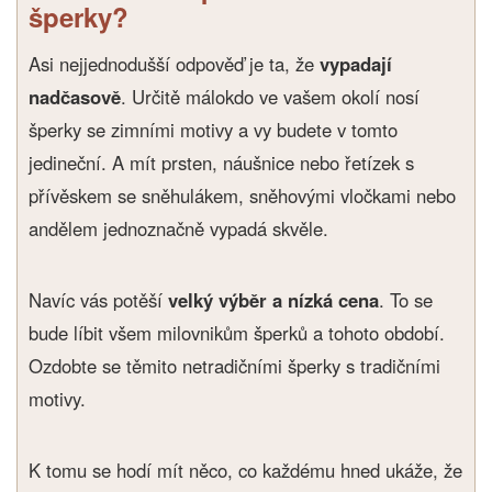
šperky?
Asi nejjednodušší odpověď je ta, že
vypadají
nadčasově
. Určitě málokdo ve vašem okolí nosí
šperky se zimními motivy a vy budete v tomto
jedineční. A mít prsten, náušnice nebo řetízek s
přívěskem se sněhulákem, sněhovými vločkami nebo
andělem jednoznačně vypadá skvěle.
Navíc vás potěší
velký výběr a nízká cena
. To se
bude líbit všem milovnikům šperků a tohoto období.
Ozdobte se těmito netradičními šperky s tradičními
motivy.
K tomu se hodí mít něco, co každému hned ukáže, že