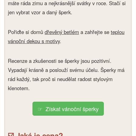
máte ráda zimu a nejkrásnější svátky v roce. Stačí si
jen vybrat vzor a daný šperk.
Pořiďte si domů
dřevěný betlém
a zahřejte se
teplou
vánoční dekou s motivy
.
Recenze a zkušenosti se šperky jsou pozitivní.
Vypadají krásně a poslouží svému účelu. Šperky má
rád každý, tak proč si neudělat radost stylovým
klenotem.
Získat vánoční šperky
☑️ Jaká je cena?