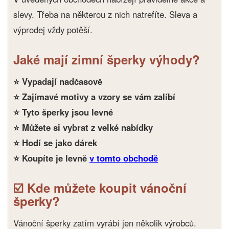
slevy. Třeba na některou z nich natrefíte. Sleva a
výprodej vždy potěší.
Jaké mají zimní šperky výhody?
⭐️ Vypadají nadčasově
⭐️ Zajímavé motivy a vzory se vám zalíbí
⭐️ Tyto šperky jsou levné
⭐️ Můžete si vybrat z velké nabídky
⭐️ Hodí se jako dárek
⭐️ Koupíte je levně
v tomto obchodě
☑️ Kde můžete koupit vánoční
šperky?
Vánoční šperky zatím vyrábí jen několik výrobců.