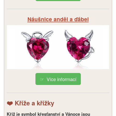
Náušnice anděl a ďábel
Více informací
❤️ Kříže a křížky
Kříž je symbol křesťanství a Vánoce jsou