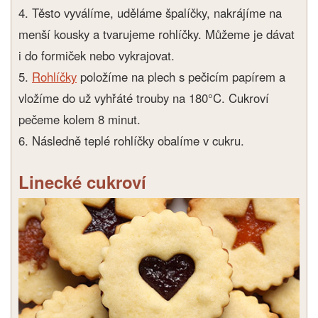
4. Těsto vyválíme, uděláme špalíčky, nakrájíme na
menší kousky a tvarujeme rohlíčky. Můžeme je dávat
i do formiček nebo vykrajovat.
5.
Rohlíčky
položíme na plech s pečicím papírem a
vložíme do už vyhřáté trouby na 180°C. Cukroví
pečeme kolem 8 minut.
6. Následně teplé rohlíčky obalíme v cukru.
Linecké cukroví