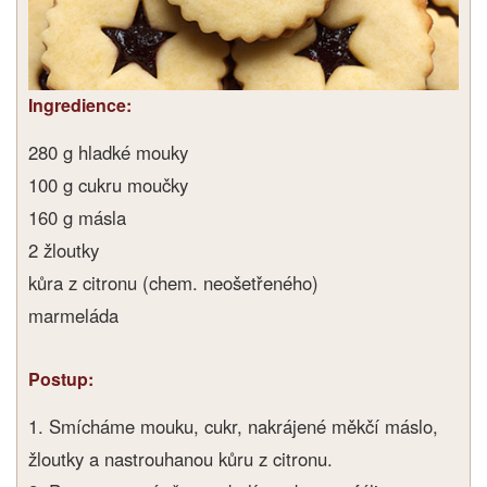
Ingredience:
280 g hladké mouky
100 g cukru moučky
160 g másla
2 žloutky
kůra z citronu (chem. neošetřeného)
marmeláda
Postup:
1. Smícháme mouku, cukr, nakrájené měkčí máslo,
žloutky a nastrouhanou kůru z citronu.