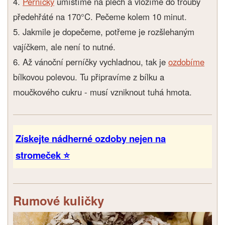
4.
Perníčky
umístíme na plech a vložíme do trouby
předehřáté na 170°C. Pečeme kolem 10 minut.
5. Jakmile je dopečeme, potřeme je rozšlehaným
vajíčkem, ale není to nutné.
6. Až vánoční perníčky vychladnou, tak je
ozdobíme
bílkovou polevou. Tu připravíme z bílku a
moučkového cukru - musí vzniknout tuhá hmota.
Získejte nádherné ozdoby nejen na
stromeček ⭐
Rumové kuličky