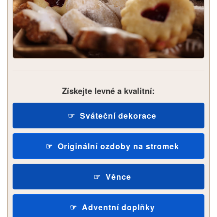
Získejte levné a kvalitní:
Sváteční dekorace
Originální ozdoby na stromek
Věnce
Adventní doplňky