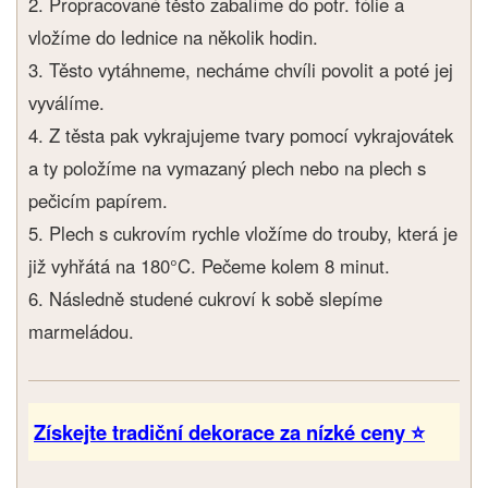
2. Propracované těsto zabalíme do potr. fólie a
vložíme do lednice na několik hodin.
3. Těsto vytáhneme, necháme chvíli povolit a poté jej
vyválíme.
4. Z těsta pak vykrajujeme tvary pomocí vykrajovátek
a ty položíme na vymazaný plech nebo na plech s
pečicím papírem.
5. Plech s cukrovím rychle vložíme do trouby, která je
již vyhřátá na 180°C. Pečeme kolem 8 minut.
6. Následně studené cukroví k sobě slepíme
marmeládou.
Získejte tradiční dekorace za nízké ceny ⭐