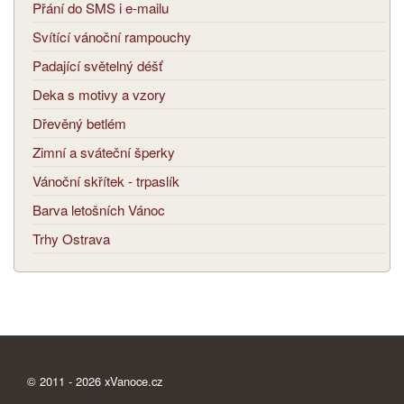
Přání do SMS i e-mailu
Svítící vánoční rampouchy
Padající světelný déšť
Deka s motivy a vzory
Dřevěný betlém
Zimní a sváteční šperky
Vánoční skřítek - trpaslík
Barva letošních Vánoc
Trhy Ostrava
© 2011 - 2026
xVanoce.cz