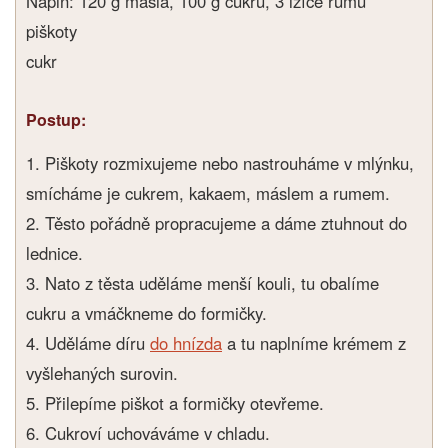
Náplň: 120 g másla, 100 g cukru, 3 lžíce rumu
piškoty
cukr
Postup:
1. Piškoty rozmixujeme nebo nastrouháme v mlýnku,
smícháme je cukrem, kakaem, máslem a rumem.
2. Těsto pořádně propracujeme a dáme ztuhnout do
lednice.
3. Nato z těsta uděláme menší kouli, tu obalíme
cukru a vmáčkneme do formičky.
4. Uděláme díru
do hnízda
a tu naplníme krémem z
vyšlehaných surovin.
5. Přilepíme piškot a formičky otevřeme.
6. Cukroví uchováváme v chladu.