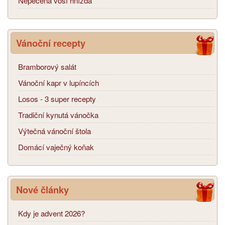
Nepečená vosí hnízda
Vánoční recepty
Bramborový salát
Vánoční kapr v lupíncích
Losos - 3 super recepty
Tradiční kynutá vánočka
Výtečná vánoční štola
Domácí vaječný koňak
Nové články
Kdy je advent 2026?