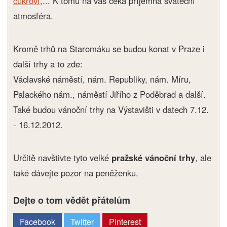
cukroví
,... K tomu na vás čeká příjemná sváteční
atmosféra.
Kromě trhů na Staromáku se budou konat v Praze i
další trhy a to zde:
Václavské náměstí, nám. Republiky, nám. Míru,
Palackého nám., náměstí Jiřího z Poděbrad a další.
Také budou vánoční trhy na Výstavišti v datech 7.12.
- 16.12.2012.
Určitě navštivte tyto velké
pražské vánoční trhy
, ale
také dávejte pozor na peněženku.
Dejte o tom vědět přátelům
Facebook
Twitter
Pinterest