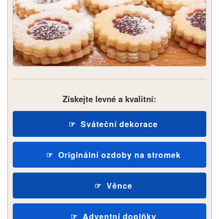
Získejte levné a kvalitní:
Sváteční dekorace
Originální ozdoby na stromek
Věnce
Adventní doplňky