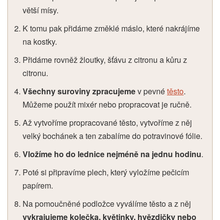
větší mísy.
K tomu pak přidáme změklé máslo, které nakrájíme
na kostky.
Přidáme rovněž žloutky, šťávu z citronu a kůru z
citronu.
Všechny suroviny zpracujeme
v pevné
těsto
.
Můžeme použít mixér nebo propracovat je ručně.
Až vytvoříme propracované těsto, vytvoříme z něj
velký bochánek a ten zabalíme do potravinové fólie.
Vložíme ho do lednice nejméně na jednu hodinu
.
Poté si připravíme plech, který vyložíme pečicím
papírem.
Na pomoučněné podložce vyválíme těsto a z něj
vykrajujeme kolečka, květinky, hvězdičky nebo