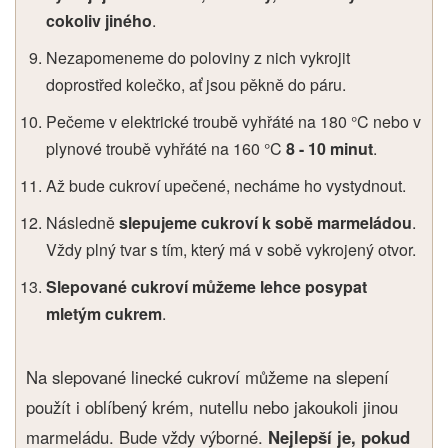
cokoliv jiného
.
Nezapomeneme do poloviny z nich vykrojit
doprostřed kolečko, ať jsou pěkně do páru.
Pečeme v elektrické troubě vyhřáté na 180 °C nebo v
plynové troubě vyhřáté na 160 °C
8 - 10 minut
.
Až bude cukroví upečené, necháme ho vystydnout.
Následně
slepujeme cukroví k sobě marmeládou
.
Vždy plný tvar s tím, který má v sobě vykrojený otvor.
Slepované cukroví můžeme lehce posypat
mletým cukrem
.
Na slepované linecké cukroví můžeme na slepení
použít i oblíbený krém, nutellu nebo jakoukoli jinou
marmeládu. Bude vždy výborné.
Nejlepší je, pokud