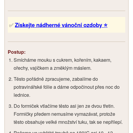
Získejte nádherné vánoční ozdoby ⭐
✅
Postup:
Smícháme mouku s cukrem, kořením, kakaem,
ořechy, vajíčkem a změklým máslem.
Těsto pořádně zpracujeme, zabalíme do
potravinářské fólie a dáme odpočinout přes noc do
lednice.
Do formiček vtlačíme těsto asi jen ze dvou třetin.
Formičky předem nemusíme vymazávat, protože
těsto obsahuje velké množství tuku, tak se nepřilepí.
Pečeme ve vyhřáté troubě na 180°C asi 10 - 12