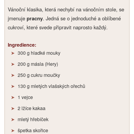
Vánoční klasika, která nechybí na vánočním stole, se
jmenuje
pracny
. Jedná se o jednoduché a oblíbené
cukroví, které svede připravit naprosto každý.
Ingredience:
300 g hladké mouky
200 g másla (Hery)
250 g cukru moučky
130 g mletých vlašských ořechů
1 vejce
2 lžíce kakaa
mletý hřebíček
špetka skořice