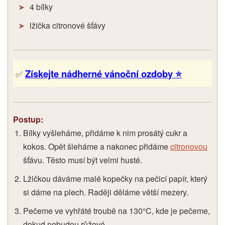
4 bílky
lžička citronové šťávy
Získejte nádherné vánoční ozdoby ⭐
✅
Postup:
Bílky vyšleháme, přidáme k nim prosátý cukr a
kokos. Opět šleháme a nakonec přidáme
citronovou
šťávu. Těsto musí být velmi husté.
Lžičkou dáváme malé kopečky na pečicí papír, který
si dáme na plech. Raději děláme větší mezery.
Pečeme ve vyhřáté troubě na 130°C, kde je pečeme,
dokud nebudou růžové.