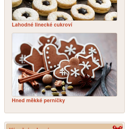
Lahodné linecké cukroví
Hned měkké perníčky