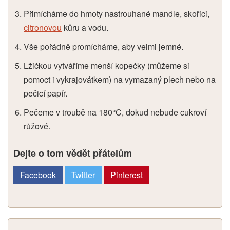
Přimícháme do hmoty nastrouhané mandle, skořici,
citronovou
kůru a vodu.
Vše pořádně promícháme, aby velmi jemné.
Lžičkou vytváříme menší kopečky (můžeme si
pomoct i vykrajovátkem) na vymazaný plech nebo na
pečicí papír.
Pečeme v troubě na 180°C, dokud nebude cukroví
růžové.
Dejte o tom vědět přátelům
Facebook
Twitter
Pinterest