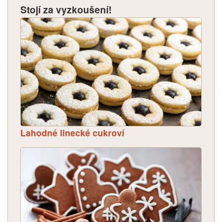
Stojí za vyzkoušení!
Lahodné linecké cukroví