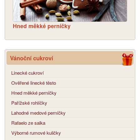
Hned měkké perníčky
Vánoční cukroví
Linecké cukroví
Ověřené linecké těsto
Hned měkké perníčky
Pařížské rohlíčky
Lahodné medové perníčky
Rafaelo ze salka
Výborné rumové kuličky