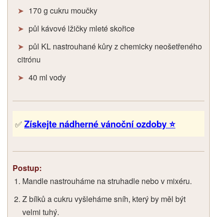
170 g cukru moučky
půl kávové lžičky mleté skořice
půl KL nastrouhané kůry z chemicky neošetřeného
citrónu
40 ml vody
Získejte nádherné vánoční ozdoby ⭐
✅
Postup:
Mandle nastrouháme na struhadle nebo v mixéru.
Z bílků a cukru vyšleháme sníh, který by měl být
velmi tuhý.