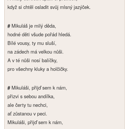
když si chtěl osladit svůj mlsný jazýček.
#
Mikuláš je milý děda,
hodné děti všude pořád hledá.
Bílé vousy, ty mu sluší,
na zádech má velkou nůši.
A v té nůši nosí balíčky,
pro všechny kluky a holčičky.
#
Mikuláši, přijď sem k nám,
přizvi s sebou andílka,
ale čerty tu nechci,
ať zůstanou v peci.
Mikuláši, přijď sem k nám,