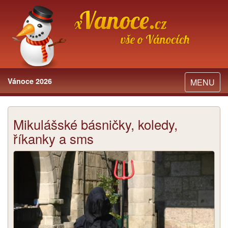
Vánoce 2026
Toggle
MENU
navigation
Mikulášské básničky, koledy,
říkanky a sms