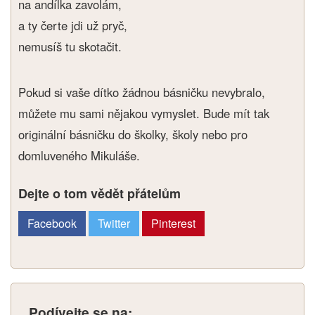
na andílka zavolám,
a ty čerte jdi už pryč,
nemusíš tu skotačit.
Pokud si vaše dítko žádnou básničku nevybralo,
můžete mu sami nějakou vymyslet. Bude mít tak
originální básničku do školky, školy nebo pro
domluveného Mikuláše.
Dejte o tom vědět přátelům
Facebook
Twitter
Pinterest
Podívejte se na: