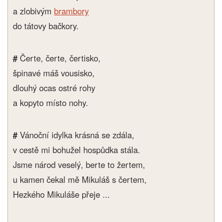
a zlobivým
brambory
do tátovy bačkory.
#
Čerte, čerte, čertisko,
špinavé máš vousisko,
dlouhý ocas ostré rohy
a kopyto místo nohy.
#
Vánoční idylka krásná se zdála,
v cestě mi bohužel hospůdka stála.
Jsme národ veselý, berte to žertem,
u kamen čekal mě Mikuláš s čertem,
Hezkého Mikuláše přeje ...