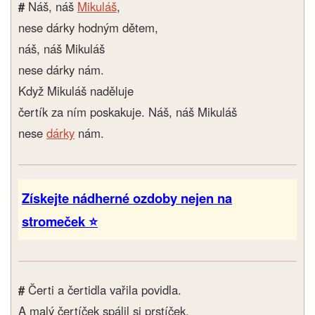
#
Náš, náš
Mikuláš
,
nese dárky hodným dětem,
náš, náš Mikuláš
nese dárky nám.
Když Mikuláš naděluje
čertík za ním poskakuje. Náš, náš Mikuláš
nese
dárky
nám.
Získejte nádherné ozdoby nejen na
stromeček ⭐
#
Čerti a čertidla vařila povidla.
A malý čertíček spálil si prstíček,